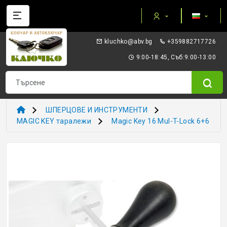
Категории
gb.vba@okhculk
+359882717726
AUTEL ПРИБОРИ И ОБОРУДВАНЕ
9:00-18:45, Съб:9:00-13:00
I/O TERMINAL
KEYDIY - ПРИБОРИ КЛЮЧОВЕ ТРАНСПОНДЕРИ
ШПЕРЦОВЕ И ИНСТРУМЕНТИ
XHORSE VVDI
MAGIC KEY таралежи
Magic Key 16 Mul-T-Lock 6+6
ТРАНСПОНДЕР И ECU ПРИБОРИ
ТРАНСПОНДЕР ЧИПОВЕ
ЗАГОТОВКИ ERREBI
ЗАГОТОВКИ ДРУГИ