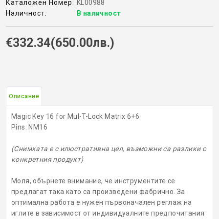
Каталожен Номер:
KL00988
Наличност:
В наличност
КОНТРОЛ НА ДОСТЪП
€332.34(650.00лв.)
БРАВИ, ПАТРОНИ, АКСЕСОАРИ
ФРЕЗИ КЛЮЧАРСКИ
ШПЕРЦОВЕ И ИНСТРУМЕНТИ
Описание
КЛЮЧАРСКИ МАШИНИ
Magic Key 16 for Mul-T-Lock Matrix 6+6
Pins: NM16
КЛЮЧАРСКИ УСЛУГИ
(Снимката е с илюстративна цел, възможни са разлики с
конкретния продукт)
ИМОБИЛАЙЗЕРИ
Моля, обърнете внимание, че инструментите се
предлагат така като са произведени фабрично. За
оптимална работа е нужен първоначален реглаж на
иглите в зависимост от индивидуалните предпочитания