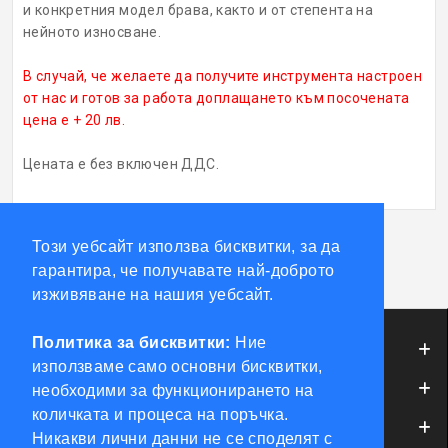
и конкретния модел брава, както и от степента на
нейното износване.
В случай, че желаете да получите инструмента настроен
от нас и готов за работа доплащането към посочената
цена е + 20 лв.
Цената е без включен ДДС.
Този уебсайт използва бисквитки, за да
Етикети:
Magic Key 16 Mul-T-Lock 6+6
гарантира, че получавате най-доброто
изживяване на нашия уебсайт.
Политика за бисквитки:
Ние
ИНФОРМАЦИЯ
използваме само основни бисквитки,
ОБСЛУЖВАНЕ НА КЛИЕНТИ
необходими за функционирането на
количката и процеса на поръчка.
МОЯТ ПРОФИЛ
Никакви лични данни не се споделят с