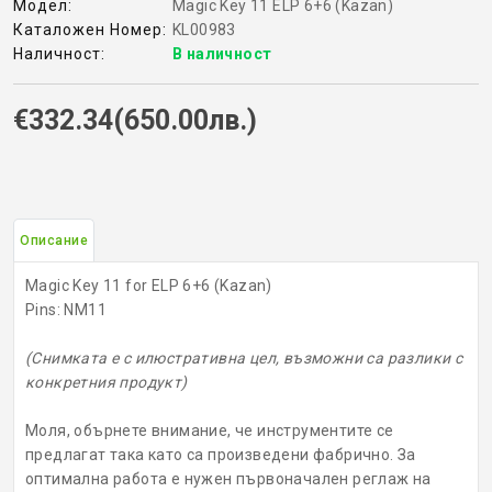
Модел:
Magic Key 11 ELP 6+6 (Kazan)
Каталожен Номер:
KL00983
КОНТРОЛ НА ДОСТЪП
Наличност:
В наличност
БРАВИ, ПАТРОНИ, АКСЕСОАРИ
€332.34(650.00лв.)
ФРЕЗИ КЛЮЧАРСКИ
ШПЕРЦОВЕ И ИНСТРУМЕНТИ
Описание
КЛЮЧАРСКИ МАШИНИ
Magic Key 11 for ELP 6+6 (Kazan)
Pins: NM11
КЛЮЧАРСКИ УСЛУГИ
(Снимката е с илюстративна цел, възможни са разлики с
ИМОБИЛАЙЗЕРИ
конкретния продукт)
Моля, обърнете внимание, че инструментите се
предлагат така като са произведени фабрично. За
оптимална работа е нужен първоначален реглаж на