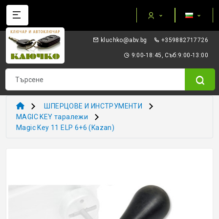
Категории
gb.vba@okhculk
+359882717726
AUTEL ПРИБОРИ И ОБОРУДВАНЕ
9:00-18:45, Съб:9:00-13:00
I/O TERMINAL
KEYDIY - ПРИБОРИ КЛЮЧОВЕ ТРАНСПОНДЕРИ
ШПЕРЦОВЕ И ИНСТРУМЕНТИ
XHORSE VVDI
MAGIC KEY таралежи
Magic Key 11 ELP 6+6 (Kazan)
ТРАНСПОНДЕР И ECU ПРИБОРИ
ТРАНСПОНДЕР ЧИПОВЕ
ЗАГОТОВКИ ERREBI
ЗАГОТОВКИ ДРУГИ