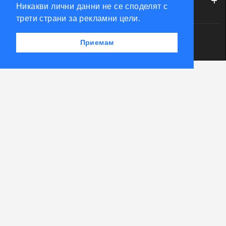
МОЯТ ПРОФИЛ
Никакви лични данни не се споделят с
трети страни за рекламни цели.
Powered by Accento theme
Приемам
КЛЮЧАРСКИ СКЛАД КЛЮЧКО © 2026