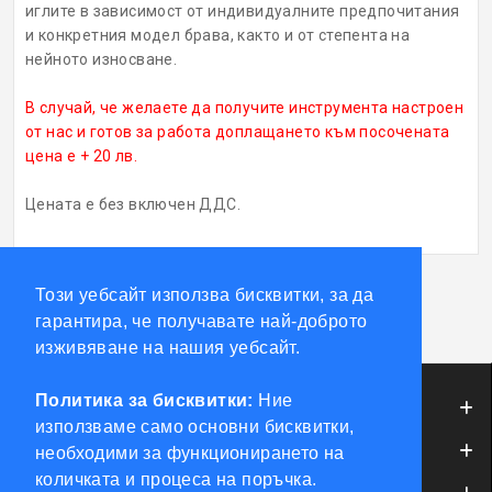
иглите в зависимост от индивидуалните предпочитания
и конкретния модел брава, както и от степента на
нейното износване.
В случай, че желаете да получите инструмента настроен
от нас и готов за работа доплащането към посочената
цена е + 20 лв.
Цената е без включен ДДС.
Този уебсайт използва бисквитки, за да
Етикети:
Magic Key 11 ELP 6+6 (Kazan)
гарантира, че получавате най-доброто
изживяване на нашия уебсайт.
Политика за бисквитки:
Ние
ИНФОРМАЦИЯ
използваме само основни бисквитки,
ОБСЛУЖВАНЕ НА КЛИЕНТИ
необходими за функционирането на
количката и процеса на поръчка.