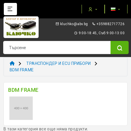
Категории
gb.vba@okhculk
+359882717726
AUTEL ПРИБОРИ И ОБОРУДВАНЕ
9:00-18:45, Съб:9:00-13:00
I/O TERMINAL
KEYDIY - ПРИБОРИ КЛЮЧОВЕ ТРАНСПОНДЕРИ
ТРАНСПОНДЕР И ECU ПРИБОРИ
XHORSE VVDI
BDM FRAME
ТРАНСПОНДЕР И ECU ПРИБОРИ
BDM FRAME
ТРАНСПОНДЕР ЧИПОВЕ
ЗАГОТОВКИ ERREBI
ЗАГОТОВКИ ДРУГИ
В тази категория все още няма продукти.