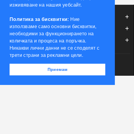
изживяване на нашия уебсайт.
КОНТРОЛ НА ДОСТЪП
ИНФОРМАЦИЯ
Политика за бисквитки:
Ние
БРАВИ, ПАТРОНИ, АКСЕСОАРИ
използваме само основни бисквитки,
ОБСЛУЖВАНЕ НА КЛИЕНТИ
необходими за функционирането на
ФРЕЗИ КЛЮЧАРСКИ
МОЯТ ПРОФИЛ
количката и процеса на поръчка.
Никакви лични данни не се споделят с
трети страни за рекламни цели.
ШПЕРЦОВЕ И ИНСТРУМЕНТИ
Powered by Accento theme
КЛЮЧАРСКИ СКЛАД КЛЮЧКО © 2026
Приемам
КЛЮЧАРСКИ МАШИНИ
КЛЮЧАРСКИ УСЛУГИ
ИМОБИЛАЙЗЕРИ