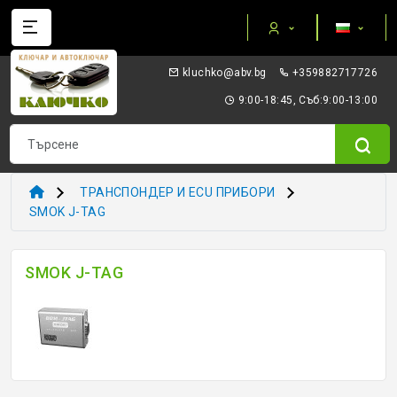
Категории
gb.vba@okhculk
+359882717726
AUTEL ПРИБОРИ И ОБОРУДВАНЕ
9:00-18:45, Съб:9:00-13:00
I/O TERMINAL
KEYDIY - ПРИБОРИ КЛЮЧОВЕ ТРАНСПОНДЕРИ
ТРАНСПОНДЕР И ECU ПРИБОРИ
XHORSE VVDI
SMOK J-TAG
ТРАНСПОНДЕР И ECU ПРИБОРИ
SMOK J-TAG
ТРАНСПОНДЕР ЧИПОВЕ
ЗАГОТОВКИ ERREBI
ЗАГОТОВКИ ДРУГИ