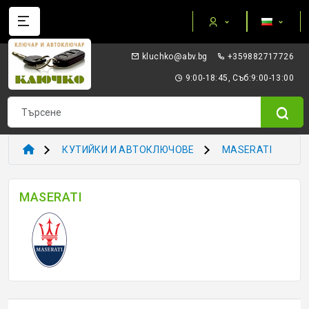
Категории
gb.vba@okhculk
+359882717726
AUTEL ПРИБОРИ И ОБОРУДВАНЕ
9:00-18:45, Съб:9:00-13:00
I/O TERMINAL
KEYDIY - ПРИБОРИ КЛЮЧОВЕ ТРАНСПОНДЕРИ
КУТИЙКИ И АВТОКЛЮЧОВЕ
MASERATI
XHORSE VVDI
MASERATI
ТРАНСПОНДЕР И ECU ПРИБОРИ
ТРАНСПОНДЕР ЧИПОВЕ
ЗАГОТОВКИ ERREBI
ЗАГОТОВКИ ДРУГИ