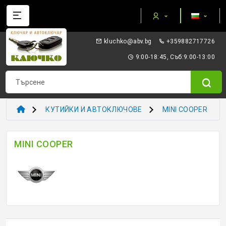
Категории
gb.vba@okhculk
+359882717726
AUTEL ПРИБОРИ И ОБОРУДВАНЕ
9:00-18:45, Съб:9:00-13:00
I/O TERMINAL
KEYDIY - ПРИБОРИ КЛЮЧОВЕ ТРАНСПОНДЕРИ
КУТИЙКИ И АВТОКЛЮЧОВЕ
MINI COOPER
XHORSE VVDI
MINI COOPER
ТРАНСПОНДЕР И ECU ПРИБОРИ
ТРАНСПОНДЕР ЧИПОВЕ
ЗАГОТОВКИ ERREBI
ЗАГОТОВКИ ДРУГИ