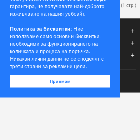
Показва от 1 до 7 от 7 (1 стр.)
гарантира, че получавате най-доброто
изживяване на нашия уебсайт.
Политика за бисквитки:
Ние
ИНФОРМАЦИЯ
използваме само основни бисквитки,
ОБСЛУЖВАНЕ НА КЛИЕНТИ
необходими за функционирането на
количката и процеса на поръчка.
МОЯТ ПРОФИЛ
Никакви лични данни не се споделят с
трети страни за рекламни цели.
Powered by Accento theme
Приемам
КЛЮЧАРСКИ СКЛАД КЛЮЧКО © 2026