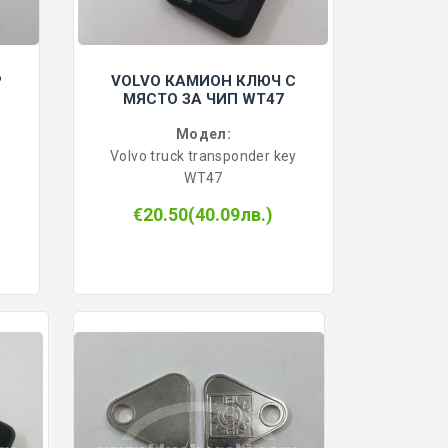
Р
VOLVO КАМИОН КЛЮЧ С
МЯСТО ЗА ЧИП WT47
Модел:
Volvo truck transponder key
WT47
€20.50(40.09лв.)