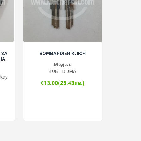
 ЗА
BOMBARDIER КЛЮЧ
НА
Модел:
BOB-1D JMA
 key
€13.00(25.43лв.)