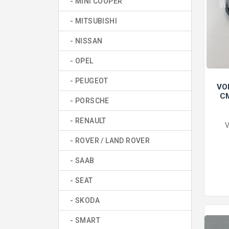
- MINI COOPER
- MITSUBISHI
- NISSAN
- OPEL
- PEUGEOT
VO
С
- PORSCHE
- RENAULT
V
- ROVER / LAND ROVER
- SAAB
- SEAT
- SKODA
- SMART