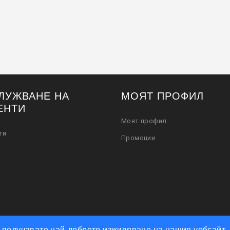
ЛУЖВАНЕ НА
МОЯТ ПРОФИЛ
ЕНТИ
Моят профил
ти
Промоции
че получавате най-доброто изживяване на нашия уебсайт.