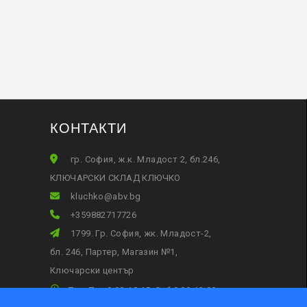
КОНТАКТИ
гр. София, ж.к. Младост 2, бл.246,
КЛЮЧАРСКИ СКЛАД КЛЮЧКО
gb.vba@okhculk
+359882717726
1799. Гр. София, жк. Младост-2,
бл. 246, Партер, Магазин №1,
Ключарски център
Пон-Пет 9:00-18:45, Съб:9:00-13:00