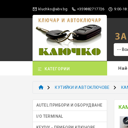
gb.vba@okhculk
+359882717726
9:00-18:
Най
КАТЕГОРИИ
КУТИЙКИ И АВТОКЛЮЧОВЕ
КА
AUTEL ПРИБОРИ И ОБОРУДВАНЕ
КА
I/O TERMINAL
KEYDIY - ПРИБОРИ КЛЮЧОВЕ