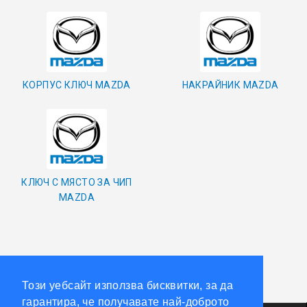
ОРИГИНАЛНИ АВТОКЛЮЧОВЕ
Покажи всички
КОРПУС КЛЮЧ MAZDA
НАКРАЙНИК MAZDA
КУТИЙКИ И АВТОКЛЮЧОВЕ
АВТОКЛЮЧАЛКИ И ЧАСТИ
ЕМУЛАТОРИ
КЛЮЧ С МЯСТО ЗА ЧИП
MAZDA
МАСЛА, ХИМИЯ И СПРЕЙОВЕ VOULIS
ЧАСТИ ЗА АВТОКЛЮЧОВЕ
АКСЕСОАРИ ЗА АВТОКЛЮЧОВЕ
Този уебсайт използва бисквитки, за да
КУТИЙКИ ЗА АЛАРМИ
гарантира, че получавате най-доброто