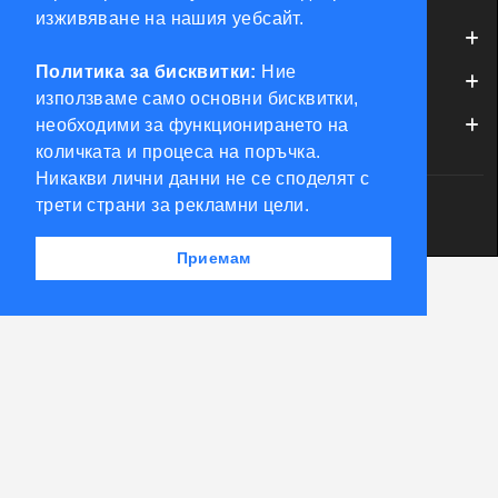
изживяване на нашия уебсайт.
ИНФОРМАЦИЯ
КОНТРОЛ НА ДОСТЪП
Политика за бисквитки:
Ние
ОБСЛУЖВАНЕ НА КЛИЕНТИ
БРАВИ, ПАТРОНИ, АКСЕСОАРИ
използваме само основни бисквитки,
необходими за функционирането на
МОЯТ ПРОФИЛ
ФРЕЗИ КЛЮЧАРСКИ
количката и процеса на поръчка.
Никакви лични данни не се споделят с
трети страни за рекламни цели.
ШПЕРЦОВЕ И ИНСТРУМЕНТИ
Powered by Accento theme
КЛЮЧАРСКИ СКЛАД КЛЮЧКО © 2026
Приемам
КЛЮЧАРСКИ МАШИНИ
КЛЮЧАРСКИ УСЛУГИ
ИМОБИЛАЙЗЕРИ