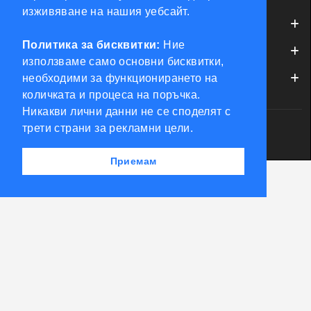
изживяване на нашия уебсайт.
ИНФОРМАЦИЯ
КОНТРОЛ НА ДОСТЪП
Политика за бисквитки:
Ние
ОБСЛУЖВАНЕ НА КЛИЕНТИ
БРАВИ, ПАТРОНИ, АКСЕСОАРИ
използваме само основни бисквитки,
необходими за функционирането на
МОЯТ ПРОФИЛ
ФРЕЗИ КЛЮЧАРСКИ
количката и процеса на поръчка.
Никакви лични данни не се споделят с
трети страни за рекламни цели.
ШПЕРЦОВЕ И ИНСТРУМЕНТИ
Powered by Accento theme
КЛЮЧАРСКИ СКЛАД КЛЮЧКО © 2026
Приемам
КЛЮЧАРСКИ МАШИНИ
КЛЮЧАРСКИ УСЛУГИ
ИМОБИЛАЙЗЕРИ