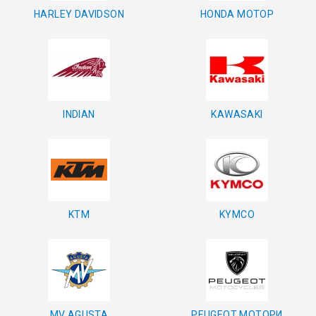
HARLEY DAVIDSON
HONDA МОТОР
КОНТРОЛ НА ДОСТЪП
БРАВИ, ПАТРОНИ, АКСЕСОАРИ
ФРЕЗИ КЛЮЧАРСКИ
INDIAN
KAWASAKI
ШПЕРЦОВЕ И ИНСТРУМЕНТИ
КЛЮЧАРСКИ МАШИНИ
КЛЮЧАРСКИ УСЛУГИ
KTM
KYMCO
ИМОБИЛАЙЗЕРИ
MV AGUSTA
PEUGEOT МОТОРИ