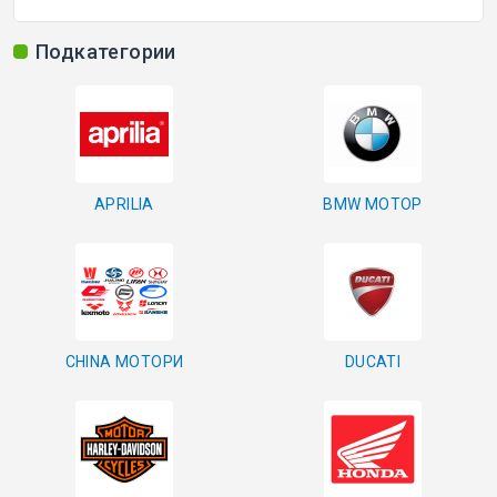
ОРИГИНАЛНИ АВТОКЛЮЧОВЕ
Подкатегории
Покажи всички
КУТИЙКИ И АВТОКЛЮЧОВЕ
APRILIA
BMW МОТОР
АВТОКЛЮЧАЛКИ И ЧАСТИ
ЕМУЛАТОРИ
МАСЛА, ХИМИЯ И СПРЕЙОВЕ VOULIS
CHINA МОТОРИ
DUCATI
ЧАСТИ ЗА АВТОКЛЮЧОВЕ
АКСЕСОАРИ ЗА АВТОКЛЮЧОВЕ
КУТИЙКИ ЗА АЛАРМИ