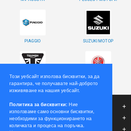
PIAGGIO
SUZUKI МОТОР
Този уебсайт използва бисквитки, за да
TRIUMPH
YAMAHA
гарантира, че получавате най-доброто
изживяване на нашия уебсайт.
Политика за бисквитки:
Ние
ИНФОРМАЦИЯ
използваме само основни бисквитки,
ОБСЛУЖВАНЕ НА КЛИЕНТИ
необходими за функционирането на
количката и процеса на поръчка.
МОЯТ ПРОФИЛ