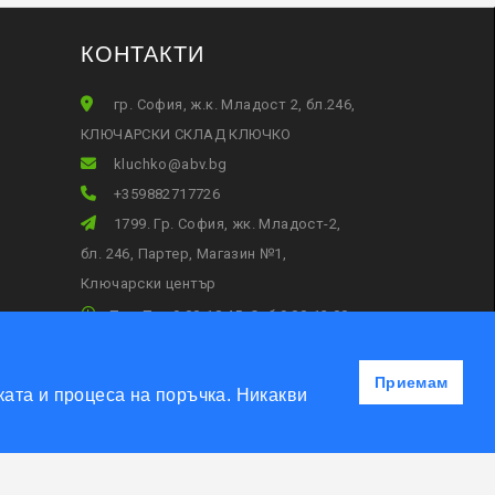
КОНТАКТИ
гр. София, ж.к. Младост 2, бл.246,
КЛЮЧАРСКИ СКЛАД КЛЮЧКО
gb.vba@okhculk
+359882717726
1799. Гр. София, жк. Младост-2,
бл. 246, Партер, Магазин №1,
Ключарски център
Пон-Пет 9:00-18:45, Съб:9:00-13:00
Приемам
ата и процеса на поръчка. Никакви