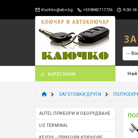
gb.vba@okhculk
+359882717726
9:00-18:
Най
КАТЕГОРИИ
ЗАГОТОВКИ ДРУГИ
ПОЛУСЕКР
AUTEL ПРИБОРИ И ОБОРУДВАНЕ
ПО
I/O TERMINAL
KEYDIY - ПРИБОРИ КЛЮЧОВЕ