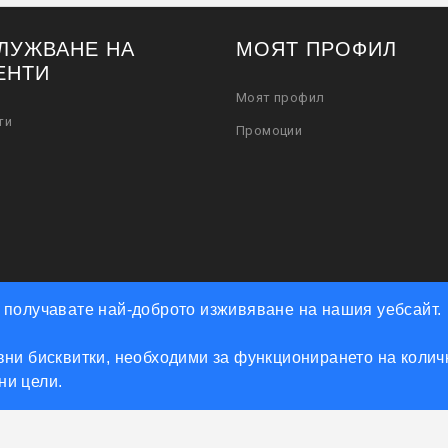
ЛУЖВАНЕ НА
МОЯТ ПРОФИЛ
ЕНТИ
Моят профил
ти
Промоции
че получавате най-доброто изживяване на нашия уебсайт.
ни бисквитки, необходими за функционирането на количк
Powered by Accento theme
мни цели.
КЛЮЧАРСКИ СКЛАД КЛЮЧКО © 2026