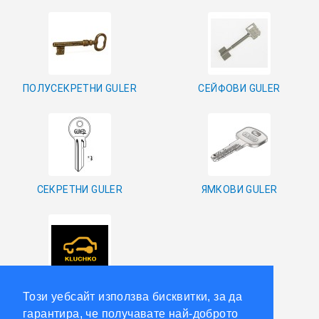
ОРИГИНАЛНИ АВТОКЛЮЧОВЕ
Покажи всички
ПОЛУСЕКРЕТНИ GULER
СЕЙФОВИ GULER
КУТИЙКИ И АВТОКЛЮЧОВЕ
АВТОКЛЮЧАЛКИ И ЧАСТИ
ЕМУЛАТОРИ
СЕКРЕТНИ GULER
ЯМКОВИ GULER
МАСЛА, ХИМИЯ И СПРЕЙОВЕ VOULIS
ЧАСТИ ЗА АВТОКЛЮЧОВЕ
АКСЕСОАРИ ЗА АВТОКЛЮЧОВЕ
АВТО GULER
Този уебсайт използва бисквитки, за да
КУТИЙКИ ЗА АЛАРМИ
гарантира, че получавате най-доброто