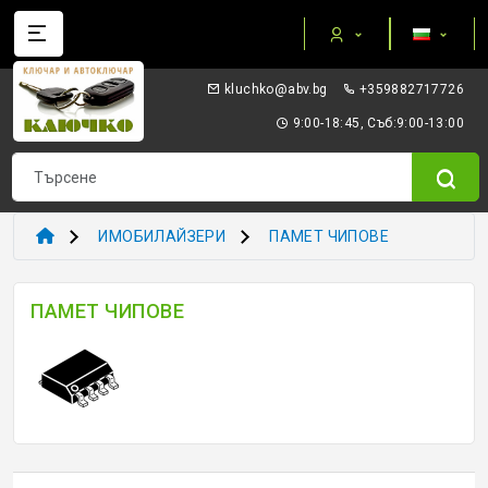
Категории
gb.vba@okhculk
+359882717726
AUTEL ПРИБОРИ И ОБОРУДВАНЕ
9:00-18:45, Съб:9:00-13:00
I/O TERMINAL
KEYDIY - ПРИБОРИ КЛЮЧОВЕ ТРАНСПОНДЕРИ
ИМОБИЛАЙЗЕРИ
ПАМЕТ ЧИПОВЕ
XHORSE VVDI
ПАМЕТ ЧИПОВЕ
ТРАНСПОНДЕР И ECU ПРИБОРИ
ТРАНСПОНДЕР ЧИПОВЕ
ЗАГОТОВКИ ERREBI
ЗАГОТОВКИ ДРУГИ