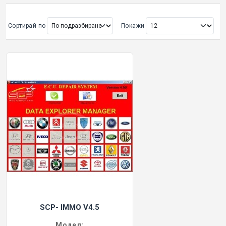
ОРИГИНАЛНИ АВТОКЛЮЧОВЕ
Сортирай по
Покажи
Покажи всички
КУТИЙКИ И АВТОКЛЮЧОВЕ
АВТОКЛЮЧАЛКИ И ЧАСТИ
ЕМУЛАТОРИ
МАСЛА, ХИМИЯ И СПРЕЙОВЕ VOULIS
ЧАСТИ ЗА АВТОКЛЮЧОВЕ
АКСЕСОАРИ ЗА АВТОКЛЮЧОВЕ
SCP- IMMO V4.5
КУТИЙКИ ЗА АЛАРМИ
Модел: