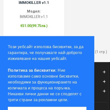
IMMOKILLER v1.1
Модел:
IMMOKILLER v1.1
€51.00(99.75лв.)
Този уебсайт използва бисквитки, за да
Показва от 1 до 2 от 2 (1 стр.)
гарантира, че получавате най-доброто
изживяване на нашия уебсайт.
Политика за бисквитки:
Ние
ИНФОРМАЦИЯ
използваме само основни бисквитки,
ОБСЛУЖВАНЕ НА КЛИЕНТИ
необходими за функционирането на
количката и процеса на поръчка.
МОЯТ ПРОФИЛ
Никакви лични данни не се споделят с
трети страни за рекламни цели.
Powered by Accento theme