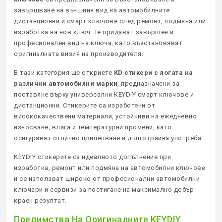
завършване на външния вид на автомобилните
ОРИГИНАЛНИ АВТОКЛЮЧОВЕ
дистанционни и смарт ключове след ремонт, подмяна или
изработка на нов ключ. Те придават завършен и
професионален вид на ключа, като възстановяват
Покажи всички
оригиналната визия на производителя.
В тази категория ще откриете
KD стикери с логата на
КУТИЙКИ И АВТОКЛЮЧОВЕ
различни автомобилни марки
, предназначени за
поставяне върху универсални KEYDIY смарт ключове и
АВТОКЛЮЧАЛКИ И ЧАСТИ
дистанционни. Стикерите са изработени от
висококачествени материали, устойчиви на ежедневно
ЕМУЛАТОРИ
износване, влага и температурни промени, като
осигуряват отлично прилепване и дълготрайна употреба.
МАСЛА, ХИМИЯ И СПРЕЙОВЕ VOULIS
KEYDIY стикерите са идеалното допълнение при
изработка, ремонт или подмяна на автомобилни ключове
ЧАСТИ ЗА АВТОКЛЮЧОВЕ
и се използват широко от професионални автомобилни
ключари и сервизи за постигане на максимално добър
АКСЕСОАРИ ЗА АВТОКЛЮЧОВЕ
краен резултат.
КУТИЙКИ ЗА АЛАРМИ
Предимства На Оригиналните KEYDIY