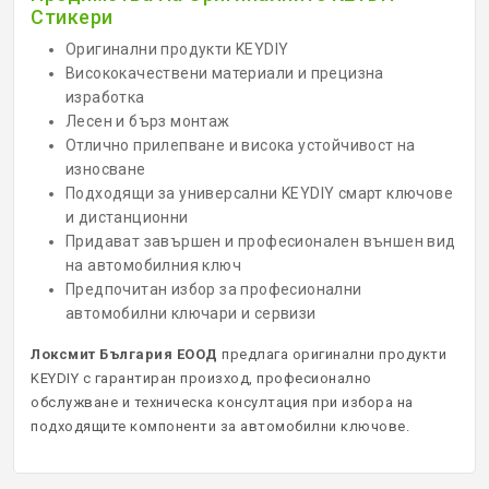
Стикери
КОНТРОЛ НА ДОСТЪП
Оригинални продукти KEYDIY
Висококачествени материали и прецизна
БРАВИ, ПАТРОНИ, АКСЕСОАРИ
изработка
Лесен и бърз монтаж
Отлично прилепване и висока устойчивост на
ФРЕЗИ КЛЮЧАРСКИ
износване
Подходящи за универсални KEYDIY смарт ключове
ШПЕРЦОВЕ И ИНСТРУМЕНТИ
и дистанционни
Придават завършен и професионален външен вид
КЛЮЧАРСКИ МАШИНИ
на автомобилния ключ
Предпочитан избор за професионални
КЛЮЧАРСКИ УСЛУГИ
автомобилни ключари и сервизи
Локсмит България ЕООД
предлага оригинални продукти
ИМОБИЛАЙЗЕРИ
KEYDIY с гарантиран произход, професионално
обслужване и техническа консултация при избора на
подходящите компоненти за автомобилни ключове.