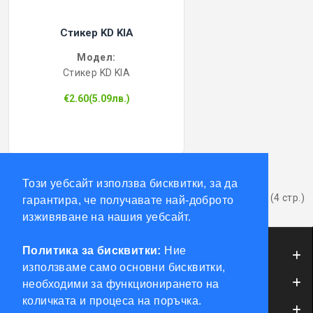
Стикер KD KIA
Модел:
Стикер KD KIA
€2.60(5.09лв.)
1
2
3
4
>
>|
Този уебсайт използва бисквитки, за да
Показва от 1 до 12 от 43 (4 стр.)
гарантира, че получавате най-доброто
изживяване на нашия уебсайт.
Политика за бисквитки:
Ние
ИНФОРМАЦИЯ
използваме само основни бисквитки,
ОБСЛУЖВАНЕ НА КЛИЕНТИ
необходими за функционирането на
количката и процеса на поръчка.
МОЯТ ПРОФИЛ