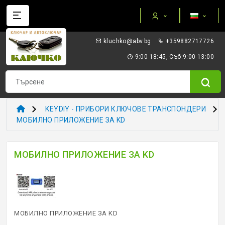
Категории
gb.vba@okhculk
+359882717726
AUTEL ПРИБОРИ И ОБОРУДВАНЕ
9:00-18:45, Съб:9:00-13:00
I/O TERMINAL
KEYDIY - ПРИБОРИ КЛЮЧОВЕ ТРАНСПОНДЕРИ
KEYDIY - ПРИБОРИ КЛЮЧОВЕ ТРАНСПОНДЕРИ
XHORSE VVDI
МОБИЛНО ПРИЛОЖЕНИЕ ЗА KD
ТРАНСПОНДЕР И ECU ПРИБОРИ
МОБИЛНО ПРИЛОЖЕНИЕ ЗА KD
ТРАНСПОНДЕР ЧИПОВЕ
ЗАГОТОВКИ ERREBI
МОБИЛНО ПРИЛОЖЕНИЕ ЗА KD
ЗАГОТОВКИ ДРУГИ