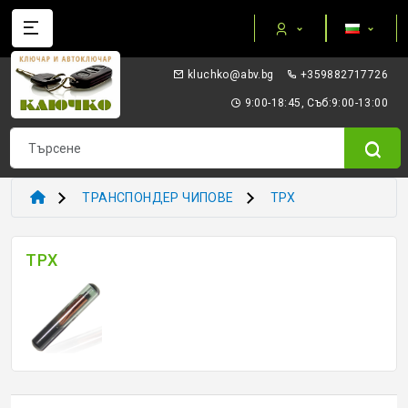
Категории
gb.vba@okhculk
+359882717726
AUTEL ПРИБОРИ И ОБОРУДВАНЕ
9:00-18:45, Съб:9:00-13:00
I/O TERMINAL
KEYDIY - ПРИБОРИ КЛЮЧОВЕ ТРАНСПОНДЕРИ
ТРАНСПОНДЕР ЧИПОВЕ
TPX
XHORSE VVDI
TPX
ТРАНСПОНДЕР И ECU ПРИБОРИ
ТРАНСПОНДЕР ЧИПОВЕ
ЗАГОТОВКИ ERREBI
ЗАГОТОВКИ ДРУГИ