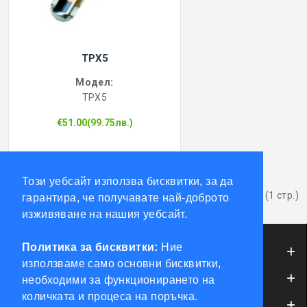
TPX5
Модел:
TPX5
€51.00(99.75лв.)
Този уебсайт използва бисквитки, за да
Показва от 1 до 4 от 4 (1 стр.)
гарантира, че получавате най-доброто
изживяване на нашия уебсайт.
Политика за бисквитки:
Ние
ИНФОРМАЦИЯ
използваме само основни бисквитки,
ОБСЛУЖВАНЕ НА КЛИЕНТИ
необходими за функционирането на
количката и процеса на поръчка.
МОЯТ ПРОФИЛ