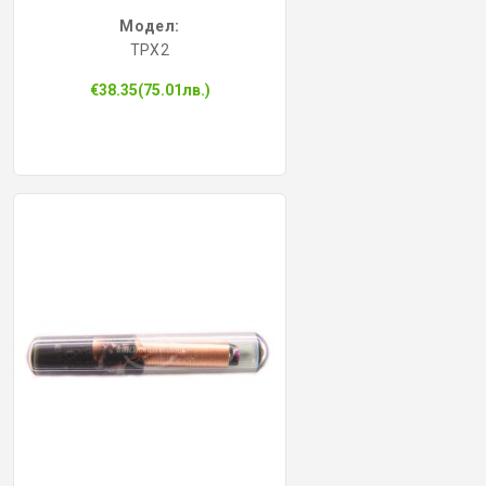
Модел:
TPX2
€38.35(75.01лв.)