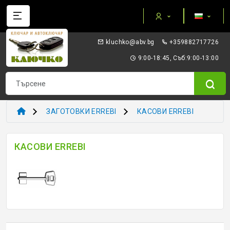
Категории
gb.vba@okhculk
+359882717726
AUTEL ПРИБОРИ И ОБОРУДВАНЕ
9:00-18:45, Съб:9:00-13:00
I/O TERMINAL
KEYDIY - ПРИБОРИ КЛЮЧОВЕ ТРАНСПОНДЕРИ
ЗАГОТОВКИ ERREBI
КАСОВИ ERREBI
XHORSE VVDI
КАСОВИ ERREBI
ТРАНСПОНДЕР И ECU ПРИБОРИ
ТРАНСПОНДЕР ЧИПОВЕ
ЗАГОТОВКИ ERREBI
ЗАГОТОВКИ ДРУГИ