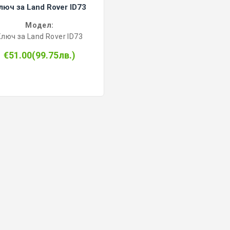
люч за Land Rover ID73
Модел:
Ключ за Land Rover ID73
€51.00(99.75лв.)