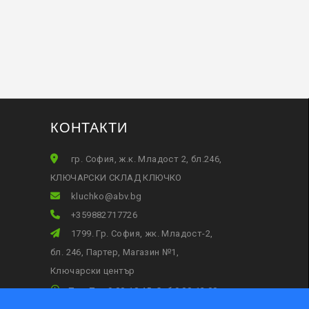
КОНТАКТИ
гр. София, ж.к. Младост 2, бл.246,
КЛЮЧАРСКИ СКЛАД КЛЮЧКО
gb.vba@okhculk
+359882717726
1799. Гр. София, жк. Младост-2,
бл. 246, Партер, Магазин №1,
Ключарски център
Пон-Пет 9:00-18:45, Съб:9:00-13:00