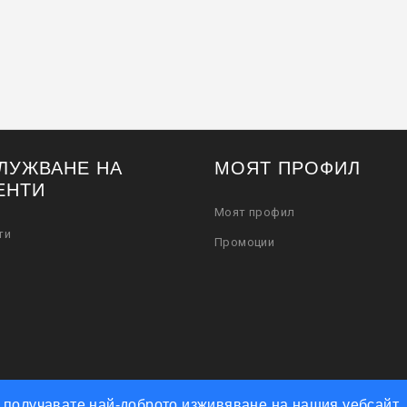
ЛУЖВАНЕ НА
МОЯТ ПРОФИЛ
ЕНТИ
Моят профил
ти
Промоции
че получавате най-доброто изживяване на нашия уебсайт.