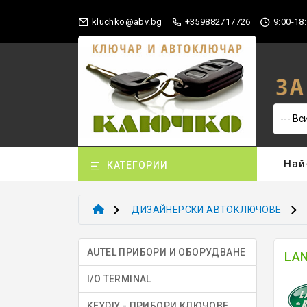
gb.vba@okhculk
+359882717726
9:00-18:
Най
КАТЕГОРИИ
ДИЗАЙНЕРСКИ АВТОКЛЮЧОВЕ
AUTEL ПРИБОРИ И ОБОРУДВАНЕ
LAN
I/O TERMINAL
KEYDIY - ПРИБОРИ КЛЮЧОВЕ