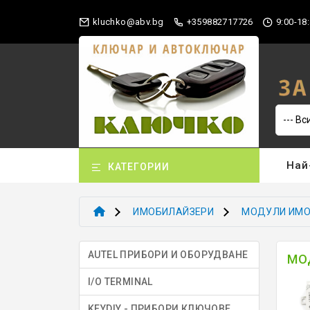
gb.vba@okhculk
+359882717726
9:00-18:
Най
КАТЕГОРИИ
ИМОБИЛАЙЗЕРИ
МОДУЛИ ИМО
AUTEL ПРИБОРИ И ОБОРУДВАНЕ
МО
I/O TERMINAL
KEYDIY - ПРИБОРИ КЛЮЧОВЕ