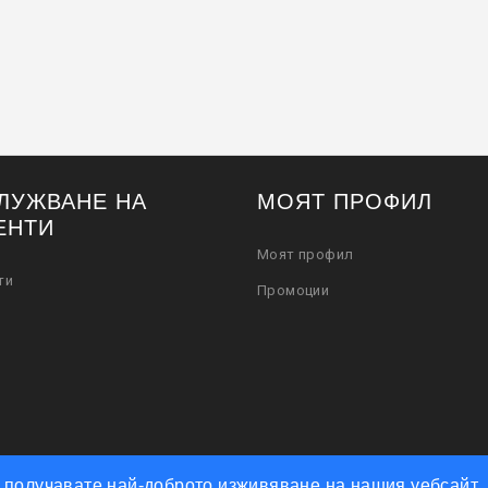
ЛУЖВАНЕ НА
МОЯТ ПРОФИЛ
ЕНТИ
Моят профил
ти
Промоции
че получавате най-доброто изживяване на нашия уебсайт.