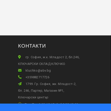
КОНТАКТИ
гр. София, ж.к. Младост 2, бл.246,
КЛЮЧАРСКИ СКЛАД КЛЮЧКО
gb.vba@okhculk
+359882717726
1799. Гр. София, жк. Младост-2,
бл. 246, Партер, Магазин №1,
Ключарски център
Пон-Пет 9:00-18:45, Съб:9:00-13:00