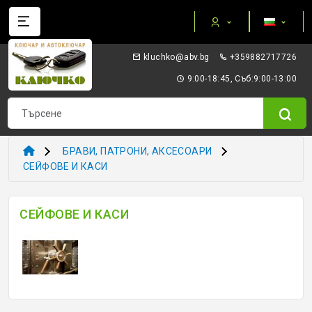
Категории
gb.vba@okhculk
+359882717726
AUTEL ПРИБОРИ И ОБОРУДВАНЕ
9:00-18:45, Съб:9:00-13:00
I/O TERMINAL
KEYDIY - ПРИБОРИ КЛЮЧОВЕ ТРАНСПОНДЕРИ
БРАВИ, ПАТРОНИ, АКСЕСОАРИ
XHORSE VVDI
СЕЙФОВЕ И КАСИ
ТРАНСПОНДЕР И ECU ПРИБОРИ
СЕЙФОВЕ И КАСИ
ТРАНСПОНДЕР ЧИПОВЕ
ЗАГОТОВКИ ERREBI
ЗАГОТОВКИ ДРУГИ