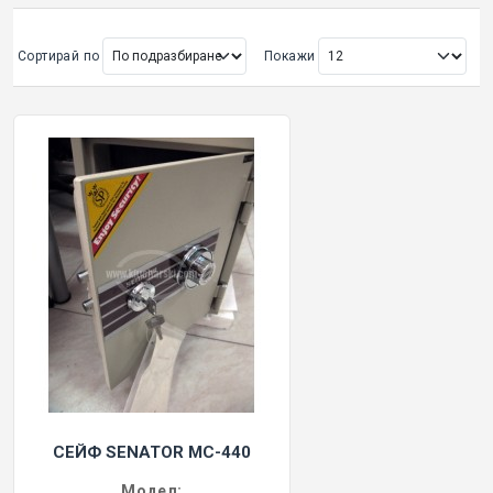
ОРИГИНАЛНИ АВТОКЛЮЧОВЕ
Сортирай по
Покажи
Покажи всички
КУТИЙКИ И АВТОКЛЮЧОВЕ
АВТОКЛЮЧАЛКИ И ЧАСТИ
ЕМУЛАТОРИ
МАСЛА, ХИМИЯ И СПРЕЙОВЕ VOULIS
ЧАСТИ ЗА АВТОКЛЮЧОВЕ
АКСЕСОАРИ ЗА АВТОКЛЮЧОВЕ
СЕЙФ SENATOR MC-440
КУТИЙКИ ЗА АЛАРМИ
Модел: