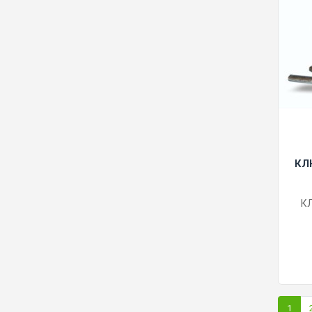
КЛ
К
1