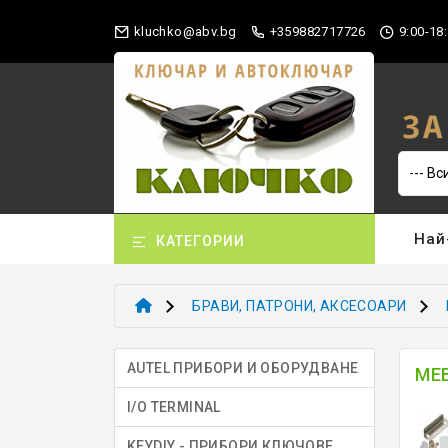
gb.vba@okhculk
+359882717726
9:00-18:
Най
КАТЕГОРИИ
БРАВИ, ПАТРОНИ, АКСЕСОАРИ
AUTEL ПРИБОРИ И ОБОРУДВАНЕ
МЕ
I/O TERMINAL
KEYDIY - ПРИБОРИ КЛЮЧОВЕ