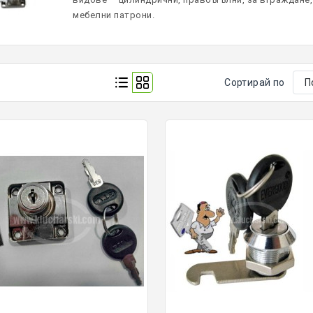
мебелни патрони.
Сортирай по