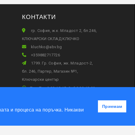
КОНТАКТИ
гр. София, ж.к. Младост 2, бл.246,
КЛЮЧАРСКИ СКЛАД КЛЮЧКО
gb.vba@okhculk
+359882717726
1799. Гр. София, жк. Младост-2,
бл. 246, Партер, Магазин №1,
Ключарски център
Пон-Пет 9:00-18:45, Съб:9:00-13:00
Приемам
ата и процеса на поръчка. Никакви