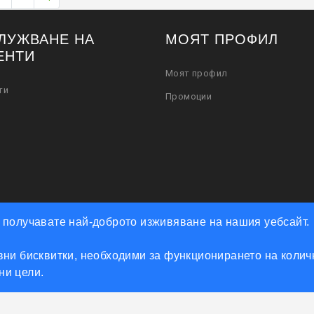
ЛУЖВАНЕ НА
МОЯТ ПРОФИЛ
ЕНТИ
Моят профил
ти
Промоции
че получавате най-доброто изживяване на нашия уебсайт.
ни бисквитки, необходими за функционирането на количк
Powered by Accento theme
мни цели.
КЛЮЧАРСКИ СКЛАД КЛЮЧКО © 2026