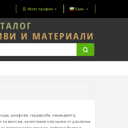
Моят профил
Език
пощи, шкафове, гардероби, чекмеджета,
ни за монтаж, качествени ключалки от различни
 за повърхностен монтаж, мебелни брави и