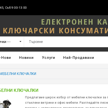
45, Съб:9:00-13:00
-Нови
Новини
Услуги
Най-Продавани
МЕБЕЛНИ КЛЮЧАЛКИ
БЕЛНИ КЛЮЧАЛКИ
Предлагаме широк избор от мебелни ключалки за 
стъклени витрини и офис мебели. Разгледайте лес
видове – цилиндрични, правоъгълни, за вграждане,