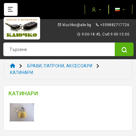
Категории
gb.vba@okhculk
+359882717726
AUTEL ПРИБОРИ И ОБОРУДВАНЕ
9:00-18:45, Съб:9:00-13:00
I/O TERMINAL
KEYDIY - ПРИБОРИ КЛЮЧОВЕ ТРАНСПОНДЕРИ
БРАВИ, ПАТРОНИ, АКСЕСОАРИ
XHORSE VVDI
КАТИНАРИ
ТРАНСПОНДЕР И ECU ПРИБОРИ
КАТИНАРИ
ТРАНСПОНДЕР ЧИПОВЕ
ЗАГОТОВКИ ERREBI
ЗАГОТОВКИ ДРУГИ