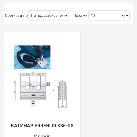
ОРИГИНАЛНИ АВТОКЛЮЧОВЕ
Сортирай по
Покажи
Покажи всички
КУТИЙКИ И АВТОКЛЮЧОВЕ
АВТОКЛЮЧАЛКИ И ЧАСТИ
ЕМУЛАТОРИ
МАСЛА, ХИМИЯ И СПРЕЙОВЕ VOULIS
ЧАСТИ ЗА АВТОКЛЮЧОВЕ
АКСЕСОАРИ ЗА АВТОКЛЮЧОВЕ
КАТИНАР ERREBI DLK85-DS
КУТИЙКИ ЗА АЛАРМИ
Модел: