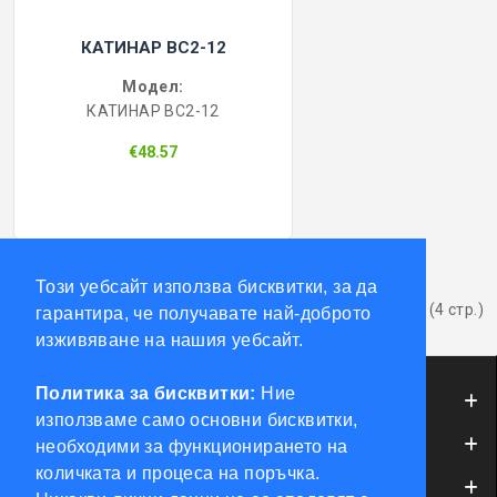
КАТИНАР BC2-12
Модел:
КАТИНАР BC2-12
€48.57
1
2
3
4
>
>|
Този уебсайт използва бисквитки, за да
Показва от 1 до 12 от 38 (4 стр.)
гарантира, че получавате най-доброто
изживяване на нашия уебсайт.
Политика за бисквитки:
Ние
ИНФОРМАЦИЯ
използваме само основни бисквитки,
ОБСЛУЖВАНЕ НА КЛИЕНТИ
необходими за функционирането на
количката и процеса на поръчка.
МОЯТ ПРОФИЛ