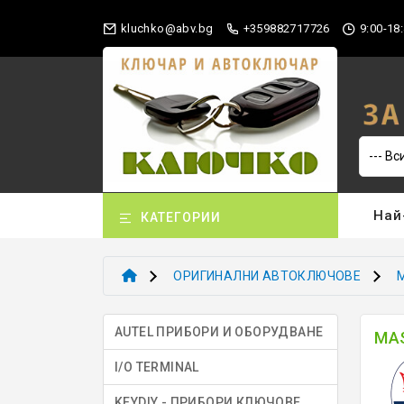
gb.vba@okhculk
+359882717726
9:00-18:
Най
КАТЕГОРИИ
ОРИГИНАЛНИ АВТОКЛЮЧОВЕ
AUTEL ПРИБОРИ И ОБОРУДВАНЕ
MA
I/O TERMINAL
KEYDIY - ПРИБОРИ КЛЮЧОВЕ