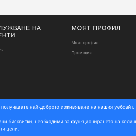
ЛУЖВАНЕ НА
МОЯТ ПРОФИЛ
ЕНТИ
Моят профил
ти
Промоции
че получавате най-доброто изживяване на нашия уебсайт.
ни бисквитки, необходими за функционирането на количк
Powered by Accento theme
мни цели.
КЛЮЧАРСКИ СКЛАД КЛЮЧКО © 2026