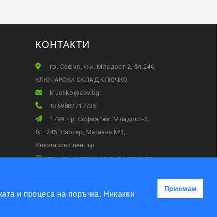
КОНТАКТИ
гр. София, ж.к. Младост 2, бл.246,
КЛЮЧАРСКИ СКЛАД КЛЮЧКО
gb.vba@okhculk
+359882717726
1799. Гр. София, жк. Младост-2,
бл. 246, Партер, Магазин №1,
Ключарски център
Пон-Пет 9:00-18:45, Съб:9:00-13:00
Приемам
ата и процеса на поръчка. Никакви