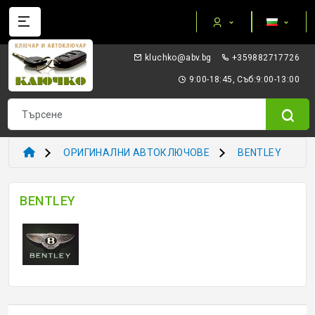
Категории
gb.vba@okhculk
+359882717726
AUTEL ПРИБОРИ И ОБОРУДВАНЕ
9:00-18:45, Съб:9:00-13:00
I/O TERMINAL
KEYDIY - ПРИБОРИ КЛЮЧОВЕ ТРАНСПОНДЕРИ
ОРИГИНАЛНИ АВТОКЛЮЧОВЕ
BENTLEY
XHORSE VVDI
BENTLEY
ТРАНСПОНДЕР И ECU ПРИБОРИ
ТРАНСПОНДЕР ЧИПОВЕ
ЗАГОТОВКИ ERREBI
ЗАГОТОВКИ ДРУГИ