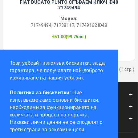
FIAT DUCATO PUNTO СГЪВАЕМ КЛЮЧ ID48
71749494
Модел:
71749494, 71738117, 71749162 ID48
€51.00(99.75лв.)
Този уебсайт използва бисквитки, за да
Показва от 1 до 2 от 2 (1 стр.)
гарантира, че получавате най-доброто
изживяване на нашия уебсайт.
Политика за бисквитки:
Ние
ИНФОРМАЦИЯ
използваме само основни бисквитки,
ОБСЛУЖВАНЕ НА КЛИЕНТИ
необходими за функционирането на
количката и процеса на поръчка.
МОЯТ ПРОФИЛ
Никакви лични данни не се споделят с
трети страни за рекламни цели.