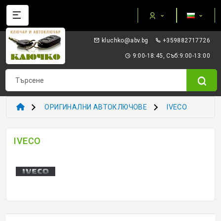
Категории
gb.vba@okhculk
+359882717726
AUTEL ПРИБОРИ И ОБОРУДВАНЕ
9:00-18:45, Съб:9:00-13:00
I/O TERMINAL
KEYDIY - ПРИБОРИ КЛЮЧОВЕ ТРАНСПОНДЕРИ
ОРИГИНАЛНИ АВТОКЛЮЧОВЕ
IVECO
XHORSE VVDI
IVECO
ТРАНСПОНДЕР И ECU ПРИБОРИ
ТРАНСПОНДЕР ЧИПОВЕ
ЗАГОТОВКИ ERREBI
ЗАГОТОВКИ ДРУГИ