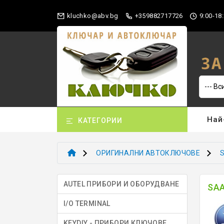
gb.vba@okhculk
+359882717726
9:00-18:
Най
КАТЕГОРИИ
ОРИГИНАЛНИ АВТОКЛЮЧОВЕ
AUTEL ПРИБОРИ И ОБОРУДВАНЕ
SA
I/O TERMINAL
KEYDIY - ПРИБОРИ КЛЮЧОВЕ