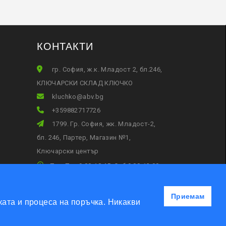
КОНТАКТИ
гр. София, ж.к. Младост 2, бл.246,
КЛЮЧАРСКИ СКЛАД КЛЮЧКО
gb.vba@okhculk
+359882717726
1799. Гр. София, жк. Младост-2,
бл. 246, Партер, Магазин №1,
Ключарски център
Пон-Пет 9:00-18:45, Съб:9:00-13:00
Приемам
ата и процеса на поръчка. Никакви