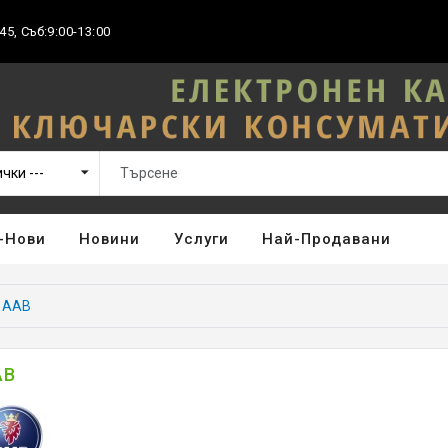
45, Съб:9:00-13:00
-Нови
Новини
Услуги
Най-Продавани
SAAB
AB