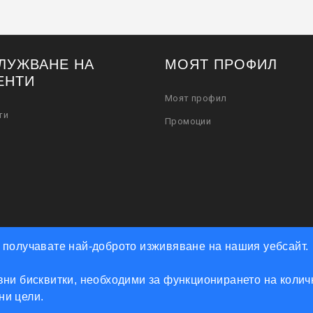
ЛУЖВАНЕ НА
МОЯТ ПРОФИЛ
ЕНТИ
Моят профил
ти
Промоции
че получавате най-доброто изживяване на нашия уебсайт.
ни бисквитки, необходими за функционирането на количк
Powered by Accento theme
мни цели.
КЛЮЧАРСКИ СКЛАД КЛЮЧКО © 2026