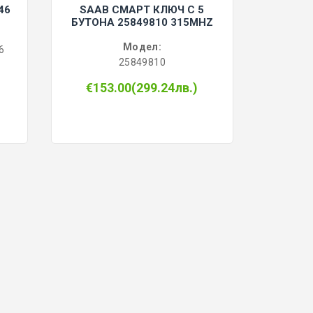
46
SAAB СМАРТ КЛЮЧ С 5
БУТОНА 25849810 315MHZ
Модел:
6
25849810
€153.00(299.24лв.)