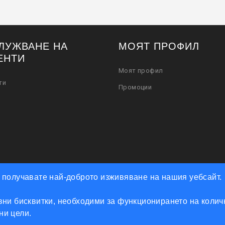
ЛУЖВАНЕ НА
МОЯТ ПРОФИЛ
ЕНТИ
Моят профил
ти
Промоции
че получавате най-доброто изживяване на нашия уебсайт.
ни бисквитки, необходими за функционирането на количк
Powered by Accento theme
мни цели.
КЛЮЧАРСКИ СКЛАД КЛЮЧКО © 2026