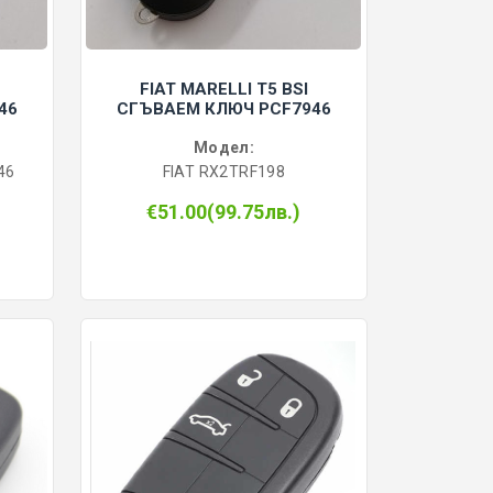
FIAT MARELLI T5 BSI
46
СГЪВАЕМ КЛЮЧ PCF7946
Модел:
46
FIAT RX2TRF198
€51.00(99.75лв.)