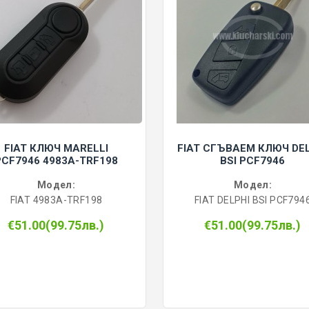
FIAT КЛЮЧ MARELLI
FIAT СГЪВАЕМ КЛЮЧ DE
PCF7946 4983A-TRF198
BSI PCF7946
Модел:
Модел:
FIAT 4983A-TRF198
FIAT DELPHI BSI PCF794
€51.00(99.75лв.)
€51.00(99.75лв.)