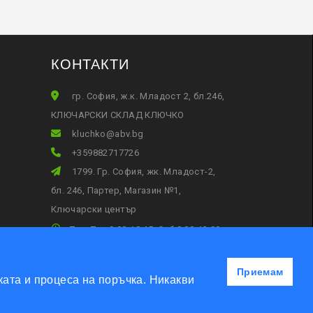
КОНТАКТИ
гр. София, ж.к. Младост 2, бл.246,
КЛЮЧАРСКИ СКЛАД КЛЮЧКО
gb.vba@okhculk
+359882717726
1799. Гр. София, жк. Младост-2,
бл. 246, Партер, Магазин №1,
Ключарски център
Пон-Пет 9:00-18:45, Съб:9:00-13:00
Приемам
ата и процеса на поръчка. Никакви