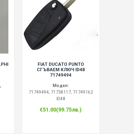
LPHI
FIAT DUCATO PUNTO
СГЪВАЕМ КЛЮЧ ID48
71749494
Модел:
6
71749494, 71738117, 71749162
ID48
€51.00(99.75лв.)