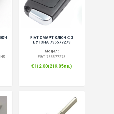
ЛЮЧ
FIAT СМАРТ КЛЮЧ С 3
БУТОНА 735577273
Модел:
ENS
FIAT 735577273
€112.00(219.05лв.)