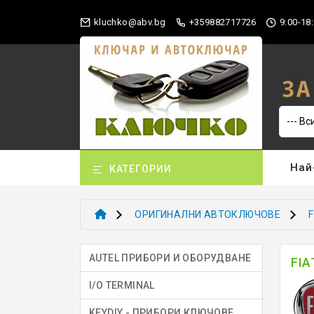
gb.vba@okhculk
+359882717726
9:00-18:
Най
КАТЕГОРИИ
ОРИГИНАЛНИ АВТОКЛЮЧОВЕ
AUTEL ПРИБОРИ И ОБОРУДВАНЕ
FI
I/O TERMINAL
KEYDIY - ПРИБОРИ КЛЮЧОВЕ