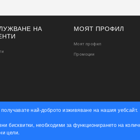
ЛУЖВАНЕ НА
МОЯТ ПРОФИЛ
ЕНТИ
Моят профил
ти
Промоции
че получавате най-доброто изживяване на нашия уебсайт.
ни бисквитки, необходими за функционирането на количк
Powered by Accento theme
мни цели.
КЛЮЧАРСКИ СКЛАД КЛЮЧКО © 2026