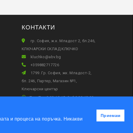
КОНТАКТИ
гр. София, ж.к. Младост 2, бл.246,
КЛЮЧАРСКИ СКЛАД КЛЮЧКО
gb.vba@okhculk
+359882717726
1799. Гр. София, жк. Младост-2,
бл. 246, Партер, Магазин №1,
Ключарски център
Пон-Пет 9:00-18:45, Съб:9:00-13:00
Приемам
ата и процеса на поръчка. Никакви