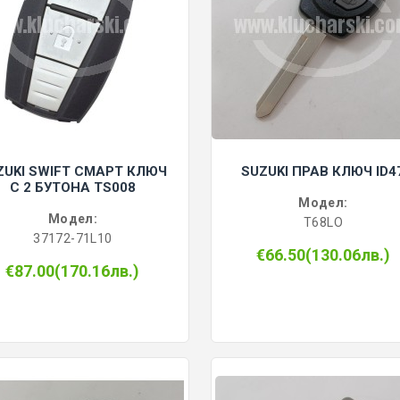
ZUKI SWIFT СМАРТ КЛЮЧ
SUZUKI ПРАВ КЛЮЧ ID4
С 2 БУТОНА TS008
Модел:
Модел:
T68LO
37172-71L10
€66.50(130.06лв.)
€87.00(170.16лв.)