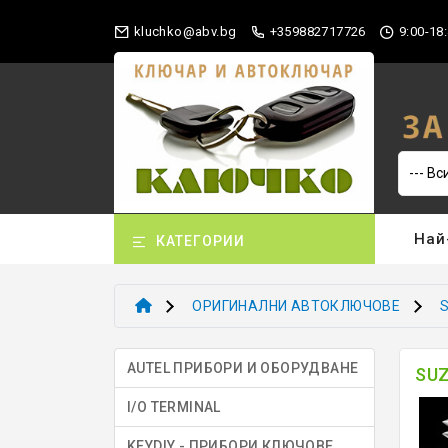
gb.vba@okhculk
+359882717726
9:00-18:
Най
КАТЕГОРИИ
ОРИГИНАЛНИ АВТОКЛЮЧОВЕ
AUTEL ПРИБОРИ И ОБОРУДВАНЕ
SU
I/O TERMINAL
KEYDIY - ПРИБОРИ КЛЮЧОВЕ