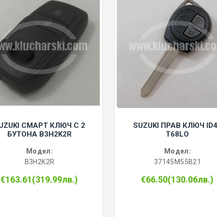
UZUKI СМАРТ КЛЮЧ С 2
SUZUKI ПРАВ КЛЮЧ ID
БУТОНА B3H2K2R
T68LO
Модел:
Модел:
B3H2K2R
37145M55B21
€163.61(319.99лв.)
€66.50(130.06лв.)