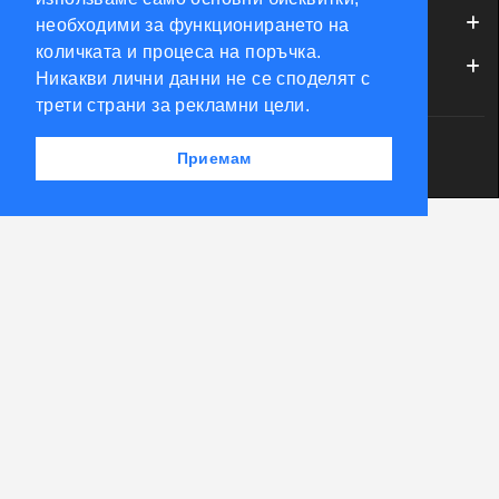
ОБСЛУЖВАНЕ НА КЛИЕНТИ
необходими за функционирането на
количката и процеса на поръчка.
МОЯТ ПРОФИЛ
Никакви лични данни не се споделят с
трети страни за рекламни цели.
Powered by Accento theme
Приемам
КЛЮЧАРСКИ СКЛАД КЛЮЧКО © 2026