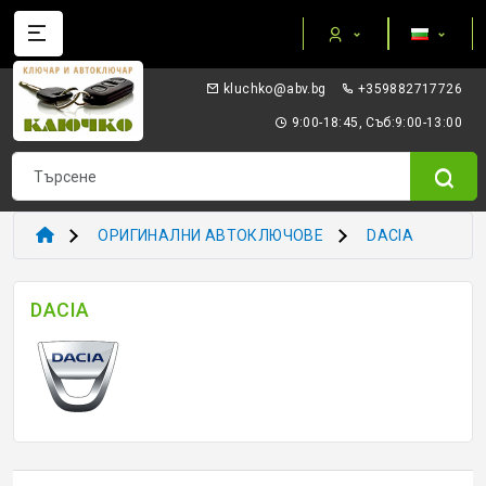
Категории
gb.vba@okhculk
+359882717726
AUTEL ПРИБОРИ И ОБОРУДВАНЕ
9:00-18:45, Съб:9:00-13:00
I/O TERMINAL
KEYDIY - ПРИБОРИ КЛЮЧОВЕ ТРАНСПОНДЕРИ
ОРИГИНАЛНИ АВТОКЛЮЧОВЕ
DACIA
XHORSE VVDI
DACIA
ТРАНСПОНДЕР И ECU ПРИБОРИ
ТРАНСПОНДЕР ЧИПОВЕ
ЗАГОТОВКИ ERREBI
ЗАГОТОВКИ ДРУГИ