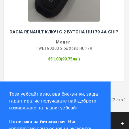
DACIA RENAULT КЛЮЧ С 2 БУТОНА HU179 4A CHIP
Модел:
TWE1G0003 2 buttons HU179
€51.00(99.75лв.)
1
2
>
>|
Този уебсайт използва бисквитки, за да
Показва от 1 до 12 от 17 (2 стр.)
гарантира, че получавате най-доброто
изживяване на нашия уебсайт.
Политика за бисквитки:
Ние
ИНФОРМАЦИЯ
използваме само основни бисквитки,