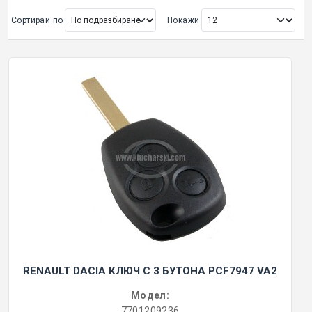
Сортирай по
Покажи
ОРИГИНАЛНИ АВТОКЛЮЧОВЕ
Покажи всички
КУТИЙКИ И АВТОКЛЮЧОВЕ
АВТОКЛЮЧАЛКИ И ЧАСТИ
ЕМУЛАТОРИ
МАСЛА, ХИМИЯ И СПРЕЙОВЕ VOULIS
ЧАСТИ ЗА АВТОКЛЮЧОВЕ
RENAULT DACIA КЛЮЧ С 3 БУТОНА PCF7947 VA2
АКСЕСОАРИ ЗА АВТОКЛЮЧОВЕ
Модел:
КУТИЙКИ ЗА АЛАРМИ
7701209236