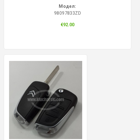
Модел:
98097833ZD
€92.00