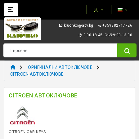
Категории
gb.vba@okhculk
+359882717726
AUTEL ПРИБОРИ И ОБОРУДВАНЕ
9:00-18:45, Съб:9:00-13:00
I/O TERMINAL
KEYDIY - ПРИБОРИ КЛЮЧОВЕ ТРАНСПОНДЕРИ
ОРИГИНАЛНИ АВТОКЛЮЧОВЕ
XHORSE VVDI
CITROEN АВТОКЛЮЧОВЕ
ТРАНСПОНДЕР И ECU ПРИБОРИ
CITROEN АВТОКЛЮЧОВЕ
ТРАНСПОНДЕР ЧИПОВЕ
ЗАГОТОВКИ ERREBI
CITROEN CAR KEYS
ЗАГОТОВКИ ДРУГИ