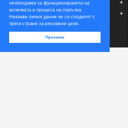
ОБСЛУЖВАНЕ НА КЛИЕНТИ
необходими за функционирането на
количката и процеса на поръчка.
МОЯТ ПРОФИЛ
Никакви лични данни не се споделят с
трети страни за рекламни цели.
Powered by Accento theme
Приемам
КЛЮЧАРСКИ СКЛАД КЛЮЧКО © 2026