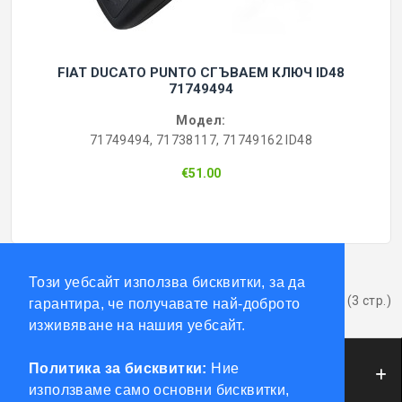
FIAT DUCATO PUNTO СГЪВАЕМ КЛЮЧ ID48
71749494
Модел:
71749494, 71738117, 71749162 ID48
€51.00
1
2
3
>
>|
Този уебсайт използва бисквитки, за да
Показва от 1 до 12 от 27 (3 стр.)
гарантира, че получавате най-доброто
изживяване на нашия уебсайт.
Политика за бисквитки:
Ние
ИНФОРМАЦИЯ
използваме само основни бисквитки,