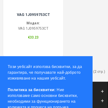
VAG 1J0959753CT
Модел:
VAG 1J0959753CT
€33.23
1
2
>
>|
Този уебсайт използва бисквитки, за да
Показва от 1 до 12 от 22 (2 стр.)
гарантира, че получавате най-доброто
изживяване на нашия уебсайт.
Политика за бисквитки:
Ние
ИНФОРМАЦИЯ
използваме само основни бисквитки,
ОБСЛУЖВАНЕ НА КЛИЕНТИ
необходими за функционирането на
количката и процеса на поръчка.