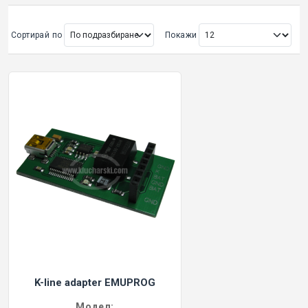
ОРИГИНАЛНИ АВТОКЛЮЧОВЕ
Сортирай по
Покажи
Покажи всички
КУТИЙКИ И АВТОКЛЮЧОВЕ
АВТОКЛЮЧАЛКИ И ЧАСТИ
ЕМУЛАТОРИ
МАСЛА, ХИМИЯ И СПРЕЙОВЕ VOULIS
ЧАСТИ ЗА АВТОКЛЮЧОВЕ
АКСЕСОАРИ ЗА АВТОКЛЮЧОВЕ
K-line adapter EMUPROG
КУТИЙКИ ЗА АЛАРМИ
Модел: