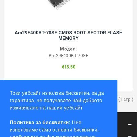
Am29F400BT-70SE CMOS BOOT SECTOR FLASH
MEMORY
Модел:
Am29F400BT-70SE
€15.50
Този уебсайт използва бисквитки, за да
Показва от 1 до 4 от 4 (1 стр.)
гарантира, че получавате най-доброто
изживяване на нашия уебсайт.
Политика за бисквитки:
Ние
ИНФОРМАЦИЯ
използваме само основни бисквитки,
ОБСЛУЖВАНЕ НА КЛИЕНТИ