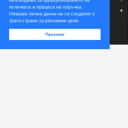
необходими за функционирането на
количката и процеса на поръчка.
МОЯТ ПРОФИЛ
Никакви лични данни не се споделят с
трети страни за рекламни цели.
Powered by Accento theme
Приемам
КЛЮЧАРСКИ СКЛАД КЛЮЧКО © 2026