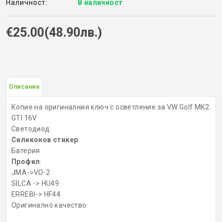
Наличност:
В наличност
КОНТРОЛ НА ДОСТЪП
€25.00(48.90лв.)
БРАВИ, ПАТРОНИ, АКСЕСОАРИ
ФРЕЗИ КЛЮЧАРСКИ
Описание
ШПЕРЦОВЕ И ИНСТРУМЕНТИ
Копие на оригиналния ключ с осветление за VW Golf MK2
КЛЮЧАРСКИ МАШИНИ
GTI 16V
Светодиод
Силиконов стикер
КЛЮЧАРСКИ УСЛУГИ
Батерия
Профил
:
ИМОБИЛАЙЗЕРИ
JMA->VO-2
SILCA -> HU49
ERREBI-> HF44
Оригинално качество