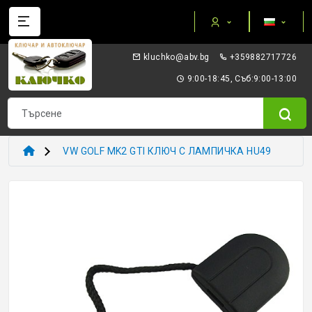
Категории
gb.vba@okhculk
+359882717726
AUTEL ПРИБОРИ И ОБОРУДВАНЕ
9:00-18:45, Съб:9:00-13:00
I/O TERMINAL
KEYDIY - ПРИБОРИ КЛЮЧОВЕ ТРАНСПОНДЕРИ
VW GOLF MK2 GTI КЛЮЧ С ЛАМПИЧКА HU49
XHORSE VVDI
ТРАНСПОНДЕР И ECU ПРИБОРИ
ТРАНСПОНДЕР ЧИПОВЕ
ЗАГОТОВКИ ERREBI
ЗАГОТОВКИ ДРУГИ