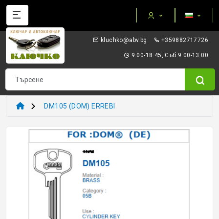
Категории
gb.vba@okhculk
+359882717726
AUTEL ПРИБОРИ И ОБОРУДВАНЕ
9:00-18:45, Съб:9:00-13:00
I/O TERMINAL
KEYDIY - ПРИБОРИ КЛЮЧОВЕ ТРАНСПОНДЕРИ
DM105 (DOM) ERREBI
XHORSE VVDI
ТРАНСПОНДЕР И ECU ПРИБОРИ
ТРАНСПОНДЕР ЧИПОВЕ
ЗАГОТОВКИ ERREBI
ЗАГОТОВКИ ДРУГИ