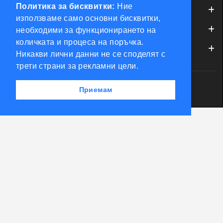
Политика за бисквитки:
Ние
ИНФОРМАЦИЯ
използваме само основни бисквитки,
ОБСЛУЖВАНЕ НА КЛИЕНТИ
необходими за функционирането на
количката и процеса на поръчка.
МОЯТ ПРОФИЛ
Никакви лични данни не се споделят с
трети страни за рекламни цели.
Powered by Accento theme
Приемам
КЛЮЧАРСКИ СКЛАД КЛЮЧКО © 2026