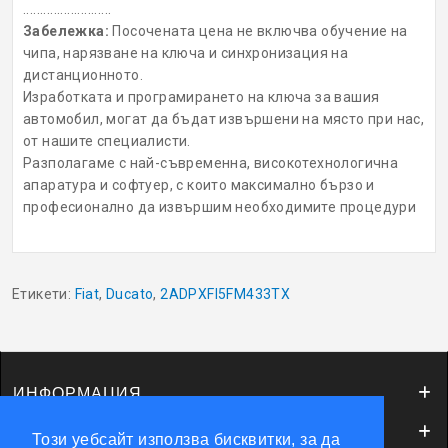
..........................
Забележка:
Посочената цена не включва обучение на
чипа, нарязване на ключа и синхронизация на
дистанционното.
Изработката и програмирането на ключа за вашия
автомобил, могат да бъдат извършени на място при нас,
от нашите специалисти.
Разполагаме с най-съвременна, високотехнологична
апаратура и софтуер, с които максимално бързо и
професионално да извършим необходимите процедури
Етикети:
Fiat
,
Ducato
,
2ADPXFI5FM433TX
ИНФОРМАЦИЯ
ОБСЛУЖВАНЕ НА КЛИЕНТИ
Този уебсайт използва бисквитки, за да