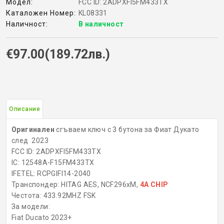
Модел:
FCC ID: 2ADPXFI5FM433TX
Каталожен Номер:
KL08331
КОНТРОЛ НА ДОСТЪП
Наличност:
В наличност
БРАВИ, ПАТРОНИ, АКСЕСОАРИ
€97.00(189.72лв.)
ФРЕЗИ КЛЮЧАРСКИ
ШПЕРЦОВЕ И ИНСТРУМЕНТИ
Описание
КЛЮЧАРСКИ МАШИНИ
Оригинален
сгъваем ключ с 3 бутона за Фиат Дукато
след 2023
КЛЮЧАРСКИ УСЛУГИ
FCC ID: 2ADPXFI5FM433TX
IC: 12548A-F15FM433TX
ИМОБИЛАЙЗЕРИ
IFETEL: RCPGIFI14-2040
Транспондер: HITAG AES, NCF296xM,
4A CHIP
Честота: 433.92MHZ FSK
За модели:
Fiat Ducato 2023+