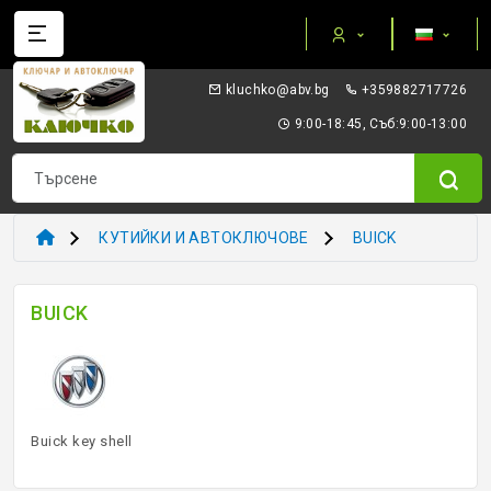
Категории
gb.vba@okhculk
+359882717726
AUTEL ПРИБОРИ И ОБОРУДВАНЕ
9:00-18:45, Съб:9:00-13:00
I/O TERMINAL
KEYDIY - ПРИБОРИ КЛЮЧОВЕ ТРАНСПОНДЕРИ
КУТИЙКИ И АВТОКЛЮЧОВЕ
BUICK
XHORSE VVDI
BUICK
ТРАНСПОНДЕР И ECU ПРИБОРИ
ТРАНСПОНДЕР ЧИПОВЕ
ЗАГОТОВКИ ERREBI
Buick key shell
ЗАГОТОВКИ ДРУГИ