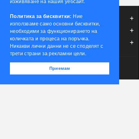
изживяване на нашия уебсайт.
Политика за бисквитки:
Ние
ИНФОРМАЦИЯ
използваме само основни бисквитки,
ОБСЛУЖВАНЕ НА КЛИЕНТИ
необходими за функционирането на
количката и процеса на поръчка.
МОЯТ ПРОФИЛ
Никакви лични данни не се споделят с
трети страни за рекламни цели.
Powered by Accento theme
Приемам
КЛЮЧАРСКИ СКЛАД КЛЮЧКО © 2026