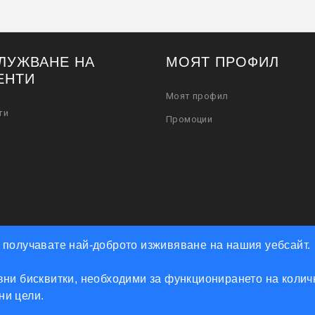
ЛУЖВАНЕ НА
МОЯТ ПРОФИЛ
ЕНТИ
Моят профил
ти
Промоции
че получавате най-доброто изживяване на нашия уебсайт.
ни бисквитки, необходими за функционирането на количк
Powered by Accento theme
мни цели.
КЛЮЧАРСКИ СКЛАД КЛЮЧКО © 2026