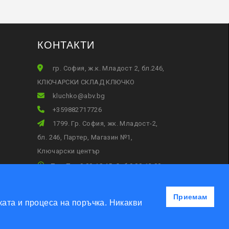
КОНТАКТИ
гр. София, ж.к. Младост 2, бл.246,
КЛЮЧАРСКИ СКЛАД КЛЮЧКО
gb.vba@okhculk
+359882717726
1799. Гр. София, жк. Младост-2,
бл. 246, Партер, Магазин №1,
Ключарски център
Пон-Пет 9:00-18:45, Съб:9:00-13:00
Приемам
ата и процеса на поръчка. Никакви