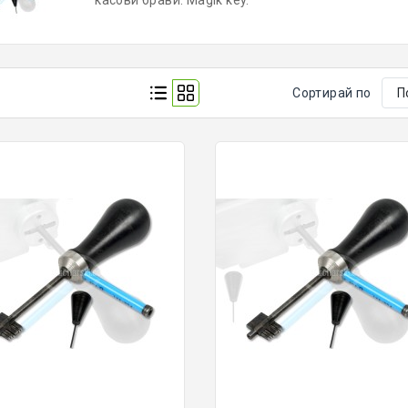
касови брави. Magik key.
Сортирай по