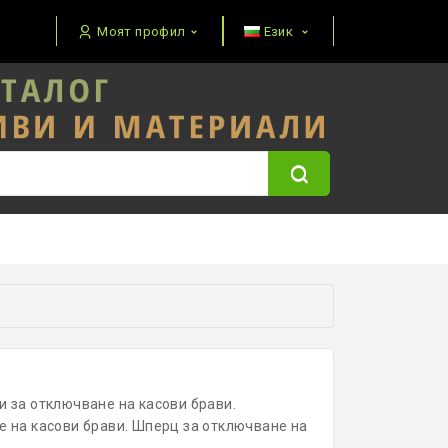
Моят профил
Език
и за отключване на касови брави.
е на касови брави. Шперц за отключване на