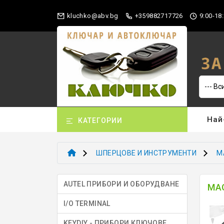
gb.vba@okhculk
+359882717726
9:00-18:
Най
КАТЕГОРИИ
ШПЕРЦОВЕ И ИНСТРУМЕНТИ
M
AUTEL ПРИБОРИ И ОБОРУДВАНЕ
MAG
I/O TERMINAL
KEYDIY - ПРИБОРИ КЛЮЧОВЕ