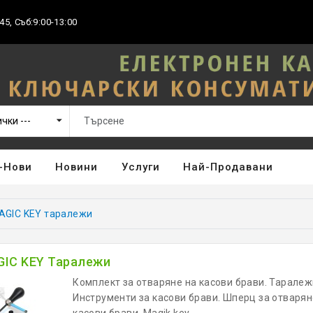
45, Съб:9:00-13:00
-Нови
Новини
Услуги
Най-Продавани
AGIC KEY таралежи
IC KEY Таралежи
Комплект за отваряне на касови брави. Таралеж
Инструменти за касови брави. Шперц за отварян